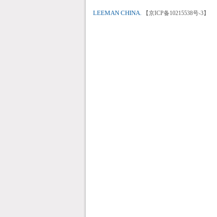
LEEMAN CHINA.
【京ICP备10215538号-3】